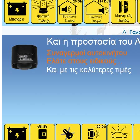
Πίσω στο: Ηχοσυστήματα Pioneer
PIONEER DEH-1500UBG
MP3 Ραδιο-CD με USB & συμβατό με Android