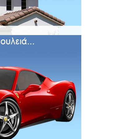
Κατηγοριες
Menu
Συναγερμοί Σπιτιού
Συναγερμοί Αυτοκινήτου
Συναγερμοί Μοτοσυκλέτας
Κάμερες Ασφαλείας
Ηχοσυστήματα Pioneer
Ηχεία Αυτοκινήτου
GPS Trackers
Αισθητήρες Παρκαρίσματος
Καταγραφικά DVR
Ηλιακοί Φορτιστές
ΚΑΛΑΘΙ ΑΓΟΡΩΝ