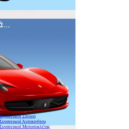
Το καλάθι σας είναι άδειο.
ΝΕΟ ΠΡΟΪΟΝ
Προστέθηκε τελευταία
PIONEER DEH-1500UBB
79,00 €
Menu
Συναγερμοί Σπιτιού
Συναγερμοί Αυτοκινήτου
Συναγερμοί Μοτοσυκλέτας