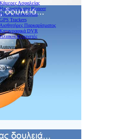
Κάμερες Ασφαλείας
Ηχοσυστήματα Pioneer
Ηχεία Αυτοκινήτου
GPS Trackers
Αισθητήρες Παρκαρίσματος
Καταγραφικά DVR
Ηλιακοί Φορτιστές
Autovox
Λ. Γαλατσίου 68
210-8256488
210-6420662
210-6420919