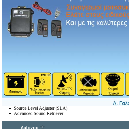
Περιγραφή
MP3 Ραδιο-CD με USB & συμβατό με Android
Αναπαραγωγή CD/CD-R/CD-RW/MP3/WMA/WAV
Ενισχυτής MOSFET 4x50W
Είσοδος USB στην πρόσοψη
Συμβατότητα με Android Media μέσω USB
Βοηθητική είσοδος Aux στην πρόσοψη
Λευκή Οθόνη LCD (1 σειρά/12 χαρακτ.)
Πλήκτρα πράσινου φωτισμού
Δέκτης AM/FM με RDS D4Q (24 μνήμες)
Πληροφορίες CD Text, MP3 Text & USB Text
1 Έξοδος προενίσχυσης RCA
Γραφικός Ισοσταθμιστής 5 Ζωνών
Φίλτρα διέλευσης Χαμηλών/Υψηλών (LPF/HPF)
Άμεση οδήγηση subwoofer
Είσοδος Ενσύρματου Χειριστηρίου Τιμονιού OEM
Source Level Adjuster (SLA)
Advanced Sound Retriever