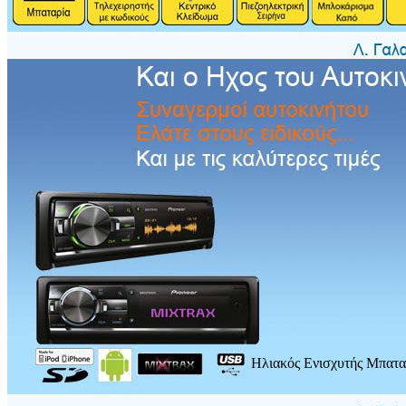
Hλιακός Eνισχυτής Mπατα