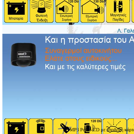
MP3 Ραδιο-CD με υποδοχή κάρτ