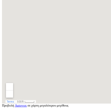
Προβολή
Autovox
σε χάρτη μεγαλύτερου μεγέθους